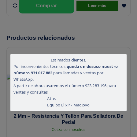
Leer más
Productos relacionados
Estimados clientes,
Por inconvenientes técnicos
queda en desuso nuestro
número 931 017 882
para llamadas y ventas por
WhatsApp.
A partir de ahora usaremos el número 923 283 196 para
ventas y consultas
Atte.
Equipo Elixir - MaqJoyo
2 Mm – Resistencia Y Teflón Para Selladora De
Pedal
Cotiza con nosotros