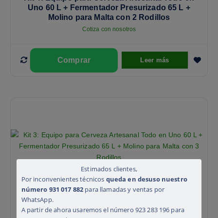
Uno 60 L + Fermentador Presurizado 65 L +
Molino para Malta con 2 Rodillos
Cotiza con nosotros
Leer más
Estimados clientes,
Por inconvenientes técnicos
queda en desuso nuestro
número 931 017 882
para llamadas y ventas por
WhatsApp.
Kit 3: Equipo para Cerveza Artesanal Todo en
A partir de ahora usaremos el número 923 283 196 para
Uno 60 L + Fermentador Presurizado 65 L +