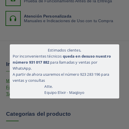
Prueba de Funcionamiento Antes de la Entrega
Atención Personalizada
Manuales e Indicaciones de Uso con tu Compra
Estimados clientes,
Por inconvenientes técnicos
queda en desuso nuestro
número 931 017 882
para llamadas y ventas por
Información
WhatsApp.
A partir de ahora usaremos el número 923 283 196 para
ventas y consultas
Mi cuenta
Atte.
Finalizar compra
Equipo Elixir - MaqJoyo
Tienda
Categorías del producto