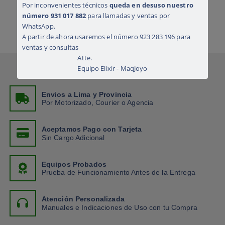
Por inconvenientes técnicos
queda en desuso nuestro
número 931 017 882
para llamadas y ventas por
WhatsApp.
A partir de ahora usaremos el número 923 283 196 para
ventas y consultas
Atte.
Equipo Elixir - MaqJoyo
Envios a Lima y Provincia
Por Motorizado, Courier o Agencia
Aceptamos Pago con Tarjeta
Sin Cargo Adicional
Equipos Probados
Prueba de Funcionamiento Antes de la Entrega
Atención Personalizada
Manuales e Indicaciones de Uso con tu Compra