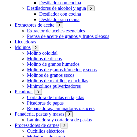
Destilador con cocina
Destiladores de alcohol y agua
Destilador con cocina
Destilador sin cocina
Extractores de aceite
Extractor de aceites esenciales
Prensa de aceite de granos y frutos oleosos
Licuadoras
Molinos
Molino coloidal
Molinos de discos
Molino de granos húmedos
Molinos de granos húmedos y secos
Molinos de granos secos
Molinos de martillos y cuchillas
Minimolinos pulverizadores
Picadoras
Cortadora de frutas en tajadas
Picadoras de papas
Rebanadoras, laminadoras o slicers
Panadería, pastas y masas
Laminadora y cortadora de pastas
Procesadores de carnes
Cuchillos eléctricos
Moledoras de carne