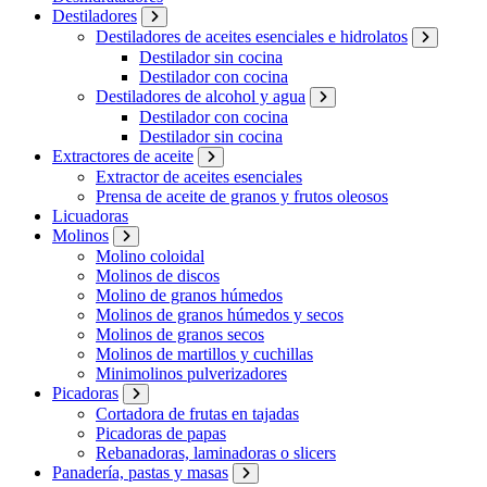
Destiladores
Destiladores de aceites esenciales e hidrolatos
Destilador sin cocina
Destilador con cocina
Destiladores de alcohol y agua
Destilador con cocina
Destilador sin cocina
Extractores de aceite
Extractor de aceites esenciales
Prensa de aceite de granos y frutos oleosos
Licuadoras
Molinos
Molino coloidal
Molinos de discos
Molino de granos húmedos
Molinos de granos húmedos y secos
Molinos de granos secos
Molinos de martillos y cuchillas
Minimolinos pulverizadores
Picadoras
Cortadora de frutas en tajadas
Picadoras de papas
Rebanadoras, laminadoras o slicers
Panadería, pastas y masas