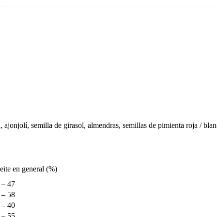
ajonjolí, semilla de girasol, almendras, semillas de pimienta roja / blan
eite en general (%)
 – 47
 – 58
 – 40
 – 55