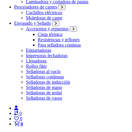
Laminadora y cortadora de pastas
Procesadores de carnes
Cuchillos eléctricos
Moledoras de carne
Envasado y Sellado
Accesorios y repuestos
Cinta térmica
Resistencias y teflones
Para selladora continua
Etiquetadoras
Impresoras fechadoras
Llenadoras
Rollos film
Selladoras al vacío
Selladoras continuas
Selladoras de inducción
Selladoras de mano
Selladoras de pedal
Selladoras de vasos
0
0
0