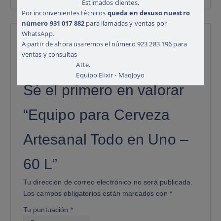
Estimados clientes,
Por inconvenientes técnicos
queda en desuso nuestro
número 931 017 882
para llamadas y ventas por
WhatsApp.
Valoraciones
A partir de ahora usaremos el número 923 283 196 para
ventas y consultas
Atte.
No hay valoraciones aún.
Equipo Elixir - MaqJoyo
Sé el primero en valorar
“Equipo para Cerveza
Artesanal Todo en Uno –
60 L”
Tu dirección de correo electrónico no será publicada.
Los campos obligatorios están marcados con
*
Tu puntuación
*