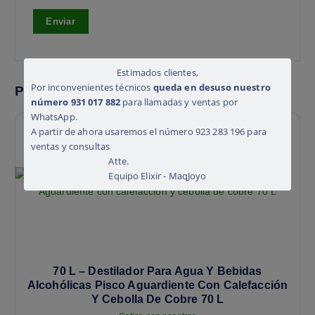
Estimados clientes,
Por inconvenientes técnicos
queda en desuso nuestro
Productos relacionados
número 931 017 882
para llamadas y ventas por
WhatsApp.
A partir de ahora usaremos el número 923 283 196 para
ventas y consultas
Atte.
Equipo Elixir - MaqJoyo
70 L – Destilador Para Agua Y Bebidas
Alcohólicas Pisco Aguardiente Con Calefacción
Y Cebolla De Cobre 70 L