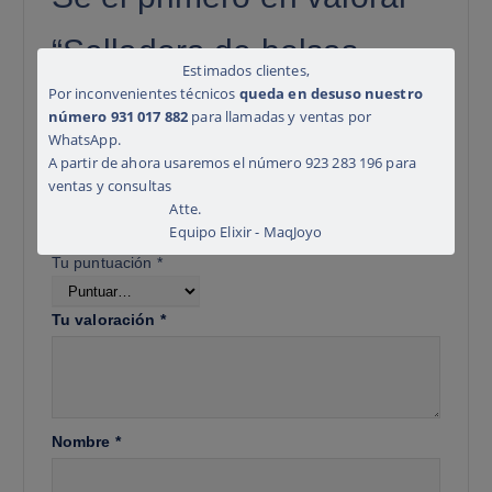
“Selladora de bolsas
Estimados clientes,
Por inconvenientes técnicos
queda en desuso nuestro
continua FR 770 en acero
número 931 017 882
para llamadas y ventas por
WhatsApp.
inoxidable”
A partir de ahora usaremos el número 923 283 196 para
ventas y consultas
Tu dirección de correo electrónico no será publicada.
Atte.
Los campos obligatorios están marcados con
*
Equipo Elixir - MaqJoyo
Tu puntuación
*
Tu valoración
*
Nombre
*