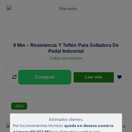
8 Mm – Resistencia Y Teflón Para Selladora De
Pedal Industrial
Cotiza con nosotros
Leer más
-55%
Estimados clientes,
Por inconvenientes técnicos
queda en desuso nuestro
número 931 017 882
para llamadas y ventas por