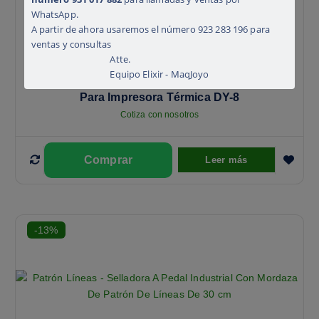
WhatsApp.
A partir de ahora usaremos el número 923 283 196 para
ventas y consultas
Atte.
Equipo Elixir - MaqJoyo
Cinta De Transferencia Térmica 30mmx100m
Para Impresora Térmica DY-8
Cotiza con nosotros
Leer más
-13%