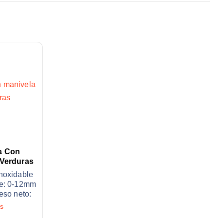
a Con
 Verduras
inoxidable
le: 0-12mm
eso neto:
os