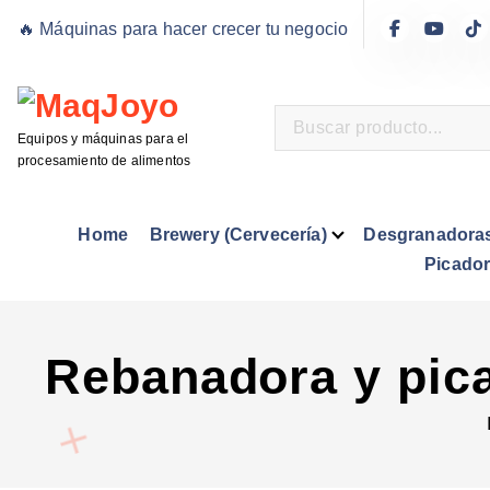
S
🔥 Máquinas para hacer crecer tu negocio
a
l
t
a
Equipos y máquinas para el
r
procesamiento de alimentos
a
l
Home
Brewery (Cervecería)
Desgranadora
c
Picado
o
n
t
Rebanadora y pica
e
n
i
d
o