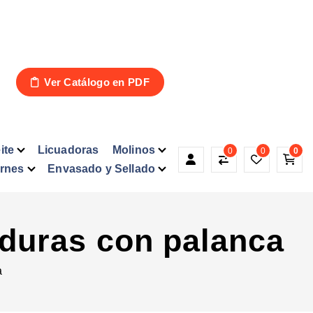
Ver Catálogo en PDF
ite
Licuadoras
Molinos
0
0
0
arnes
Envasado y Sellado
rduras con palanca
a