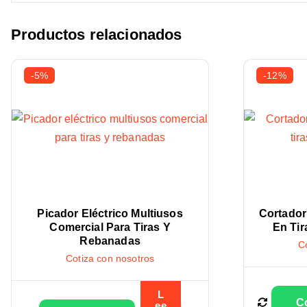
Productos relacionados
-5%
-12%
Picador Eléctrico Multiusos
Cortador
Comercial Para Tiras Y
En Tir
Rebanadas
C
Cotiza con nosotros
L
ee